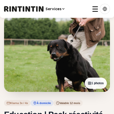
☰
Retour aux offres de
Harmonie canine bzh
Services
1
photos
Klarna 3x / 4x
À domicile
Valable
12
mois