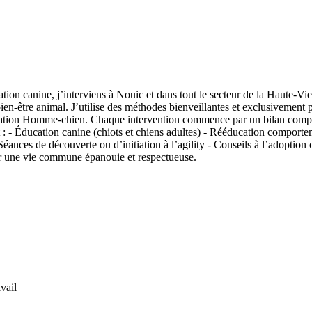
ucation canine, j’interviens à Nouic et dans tout le secteur de la Haut
en-être animal. J’utilise des méthodes bienveillantes et exclusivement p
relation Homme-chien. Chaque intervention commence par un bilan compo
 - Éducation canine (chiots et chiens adultes) - Rééducation comportement
éances de découverte ou d’initiation à l’agility - Conseils à l’adoption 
pour une vie commune épanouie et respectueuse.
vail