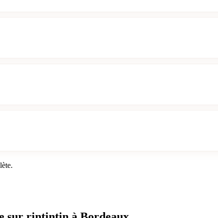
lète.
e sur rintintin à Bordeaux