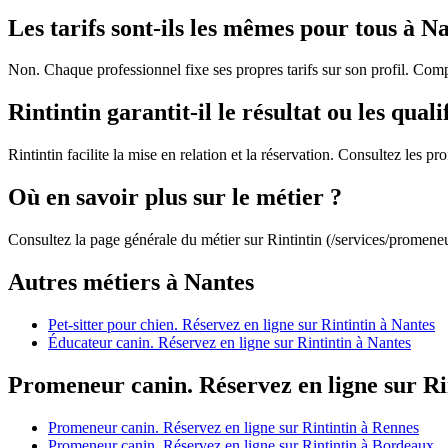
Les tarifs sont-ils les mêmes pour tous à N
Non. Chaque professionnel fixe ses propres tarifs sur son profil. Comp
Rintintin garantit-il le résultat ou les quali
Rintintin facilite la mise en relation et la réservation. Consultez les 
Où en savoir plus sur le métier ?
Consultez la page générale du métier sur Rintintin (/services/promeneu
Autres métiers à Nantes
Pet-sitter pour chien. Réservez en ligne sur Rintintin à Nantes
Éducateur canin. Réservez en ligne sur Rintintin à Nantes
Promeneur canin. Réservez en ligne sur Rin
Promeneur canin. Réservez en ligne sur Rintintin à Rennes
Promeneur canin. Réservez en ligne sur Rintintin à Bordeaux