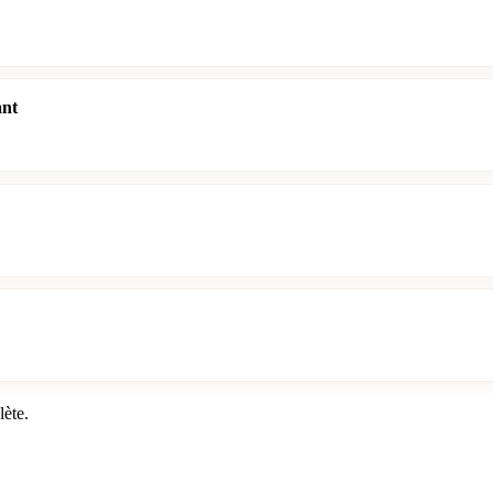
ant
lète.