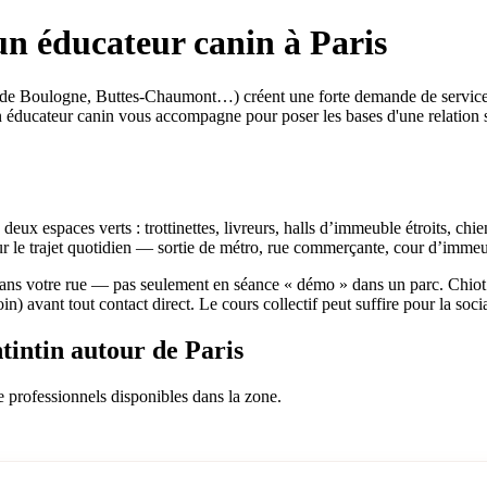
un éducateur canin à Paris
is de Boulogne, Buttes-Chaumont…) créent une forte demande de services 
n éducateur canin vous accompagne pour poser les bases d'une relation 
tre deux espaces verts : trottinettes, livreurs, halls d’immeuble étroits, 
sur le trajet quotidien — sortie de métro, rue commerçante, cour d’immeu
dans votre rue — pas seulement en séance « démo » dans un parc. Chiot 
n) avant tout contact direct. Le cours collectif peut suffire pour la socia
tintin autour de Paris
e professionnels disponibles dans la zone.